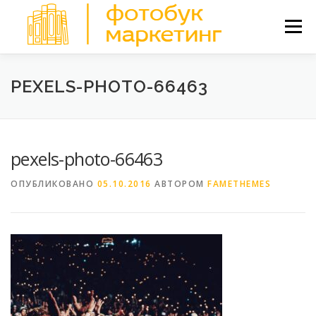
Перейти
к
Меню
содержимому
ТИПЫ ПРОДУКЦИИ
ПРЕИМУЩЕСТВА
PEXELS-PHOTO-66463
ОСОБЕННОСТИ
ПРОЦЕСС ЗАКАЗА
КОНТАКТЫ
pexels-photo-66463
ОПУБЛИКОВАНО
05.10.2016
АВТОРОМ
FAMETHEMES