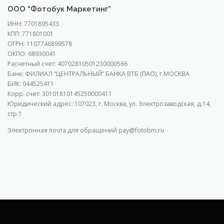
ООО “Фотобук Маркетинг”
ИНН: 7701895433
КПП: 771801001
ОГРН: 1107746899578
ОКПО: 68930041
Расчетный счет: 40702810501230000566
Банк: ФИЛИАЛ “ЦЕНТРАЛЬНЫЙ” БАНКА ВТБ (ПАО), г.МОСКВА
БИК: 044525411
Корр. счет: 30101810145250000411
Юридический адрес: 107023, г. Москва, ул. Электрозаводская, д.14,
стр.1
Электронная почта для обращений pay@fotobm.ru