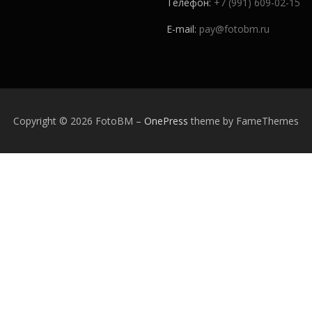
Телефон:
+7 (991) 609-02-15
E-mail:
pay@fotobm.ru
Copyright © 2026 FotoBM
–
OnePress
theme by FameThemes