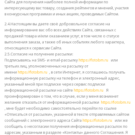
Сайта для получения наиболее полной информации по
интересующему вас товару, создания рейтингов и мнений, участия
в конкурсных программах и иных акциях, проводимых Сайтом.
2.4.Настоящим вы даете своё добровольное согласие на
информирование вас обо всех действиях Сайта, связанных с
продажей товара и/или оказанием услуг, в том числе о статусе
выполнения заказа, а также об иных событиях любого характера,
относящихся к сервисам Сайта.
2.5.Согласие на получение рассылки:
Подписываясь на SMS- и email-рассылку
https://fotobm.ru
или
третьих лиц, уполномоченных на рассылку от
имени
https://fotobm.ru
, в сети Интернет, я соглашаюсь получать
информационную рассылку на телефон и электронный адрес,
указанный мной при подписке через сервис подписки
информационной рассылки на сайте
https://fotobm.ru
Я
проинформирован о том, что в случае, если у меня возникнет
желание отказаться от информационной рассылки
https://fotobm.ru
, мне будет необходимо самостоятельно перейти по ссылке
«Отписаться от рассылки», указанной в тексте отправляемых сайтом
сообщений с электронного адреса Сайта
https://fotobm.ru
или же
сообщить о несогласии получения информационных рассылок по
адресам, указанным в разделе «Контакты» данного Соглашения. Я