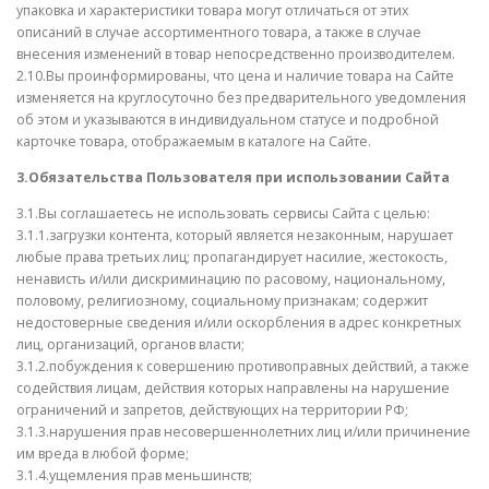
упаковка и характеристики товара могут отличаться от этих
описаний в случае ассортиментного товара, а также в случае
внесения изменений в товар непосредственно производителем.
2.10.Вы проинформированы, что цена и наличие товара на Сайте
изменяется на круглосуточно без предварительного уведомления
об этом и указываются в индивидуальном статусе и подробной
карточке товара, отображаемым в каталоге на Сайте.
3.Обязательства Пользователя при использовании Сайта
3.1.Вы соглашаетесь не использовать сервисы Сайта с целью:
3.1.1.загрузки контента, который является незаконным, нарушает
любые права третьих лиц; пропагандирует насилие, жестокость,
ненависть и/или дискриминацию по расовому, национальному,
половому, религиозному, социальному признакам; содержит
недостоверные сведения и/или оскорбления в адрес конкретных
лиц, организаций, органов власти;
3.1.2.побуждения к совершению противоправных действий, а также
содействия лицам, действия которых направлены на нарушение
ограничений и запретов, действующих на территории РФ;
3.1.3.нарушения прав несовершеннолетних лиц и/или причинение
им вреда в любой форме;
3.1.4.ущемления прав меньшинств;