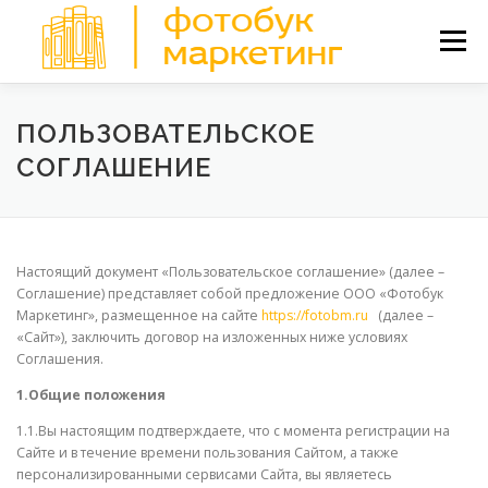
Перейти
к
Меню
содержимому
ТИПЫ ПРОДУКЦИИ
ПРЕИМУЩЕСТВА
ПОЛЬЗОВАТЕЛЬСКОЕ
СОГЛАШЕНИЕ
ОСОБЕННОСТИ
ПРОЦЕСС ЗАКАЗА
КОНТАКТЫ
Настоящий документ «Пользовательское соглашение» (далее –
Соглашение) представляет собой предложение ООО «Фотобук
Маркетинг», размещенное на сайте
https://fotobm.ru
(далее –
«Сайт»), заключить договор на изложенных ниже условиях
Соглашения.
1.Общие положения
1.1.Вы настоящим подтверждаете, что с момента регистрации на
Сайте и в течение времени пользования Сайтом, а также
персонализированными сервисами Сайта, вы являетесь