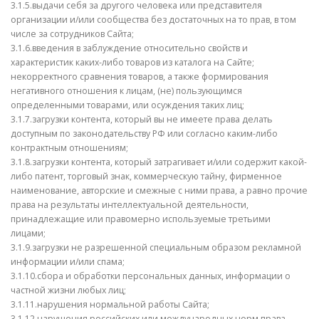
3.1.5.выдачи себя за другого человека или представителя
организации и/или сообщества без достаточных на то прав, в том
числе за сотрудников Сайта;
3.1.6.введения в заблуждение относительно свойств и
характеристик каких-либо товаров из каталога на Сайте;
некорректного сравнения товаров, а также формирования
негативного отношения к лицам, (не) пользующимся
определенными товарами, или осуждения таких лиц;
3.1.7.загрузки контента, который вы не имеете права делать
доступным по законодательству РФ или согласно каким-либо
контрактным отношениям;
3.1.8.загрузки контента, который затрагивает и/или содержит какой-
либо патент, торговый знак, коммерческую тайну, фирменное
наименование, авторские и смежные с ними права, а равно прочие
права на результаты интеллектуальной деятельности,
принадлежащие или правомерно используемые третьими
лицами;
3.1.9.загрузки не разрешенной специальным образом рекламной
информации и/или спама;
3.1.10.сбора и обработки персональных данных, информации о
частной жизни любых лиц;
3.1.11.нарушения нормальной работы Сайта;
3.1.12.нарушения российских или международных норм права.